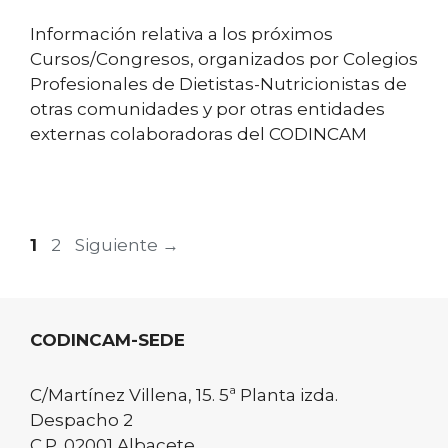
Información relativa a los próximos
Cursos/Congresos, organizados por Colegios
Profesionales de Dietistas-Nutricionistas de
otras comunidades y por otras entidades
externas colaboradoras del CODINCAM
Página
Página
1
2
Siguiente
→
CODINCAM-SEDE
C/Martínez Villena, 15. 5ª Planta izda.
Despacho 2
C.P. 02001 Albacete