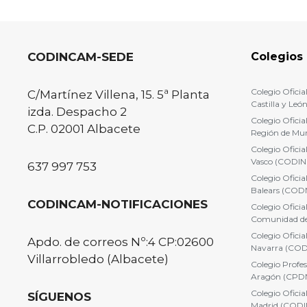
CODINCAM-SEDE
Colegios 
Colegio Oficial
C/Martínez Villena, 15. 5ª Planta
Castilla y Le
izda. Despacho 2
Colegio Oficial
C.P. 02001 Albacete
Región de Mu
Colegio Oficial
Vasco (CODIN
637 997 753
Colegio Oficial
Balears (COD
CODINCAM-NOTIFICACIONES
Colegio Oficial
Comunidad d
Colegio Oficial
Apdo. de correos Nº:4 CP:02600
Navarra (CO
Villarrobledo (Albacete)
Colegio Profes
Aragón (CPD
Colegio Oficial
SÍGUENOS
Madrid (COD