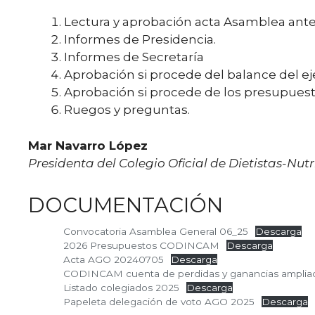
Lectura y aprobación acta Asamblea anter
Informes de Presidencia.
Informes de Secretaría
Aprobación si procede del balance del eje
Aprobación si procede de los presupuest
Ruegos y preguntas.
Mar Navarro López
Presidenta del Colegio Oficial de Dietistas-Nut
DOCUMENTACIÓN
Convocatoria Asamblea General 06_25
Descarga
2026 Presupuestos CODINCAM
Descarga
Acta AGO 20240705
Descarga
CODINCAM cuenta de perdidas y ganancias amplia
Listado colegiados 2025
Descarga
Papeleta delegación de voto AGO 2025
Descarga