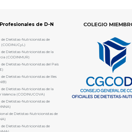
Profesionales de D-N
COLEGIO MIEMBRO
 de Dietistas-Nutricionistas de
ón (CODINUCyL)
 de Dietistas-Nutricionistas de la
rcia (CODINMUR)
 de Dietistas-Nutricionistas del País
E)
 de Dietistas-Nutricionistas de Illes
NIB)
 de Dietistas-Nutricionistas de la
e Valencia (CODINUCOVA)
 de Dietistas-Nutricionistas de
DINNA)
ional de Dietistas-Nutricionistas de
NA)
 de Dietistas-Nutricionistas de
INMA)